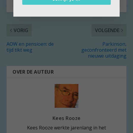
VORIG
VOLGENDE
AOW en pensioen: de
Parkinson,
tijd tikt weg
geconfronteerd met
nieuwe uitdaging
OVER DE AUTEUR
Kees Rooze
Kees Rooze werkte jarenlang in het