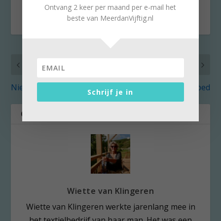
Ontvang 2 keer per maand per e-mail het
beste van MeerdanVijftig.nl
VORIG
VOLGENDE
Niet vertellen, hoor!
De wereld vanuit bed
Schrijf je in
OVER DE AUTEUR
Wiette van Klingeren
Wiette van Klingeren werkte jarenlang mee in
het textielbedrijf van haar man. Het was een