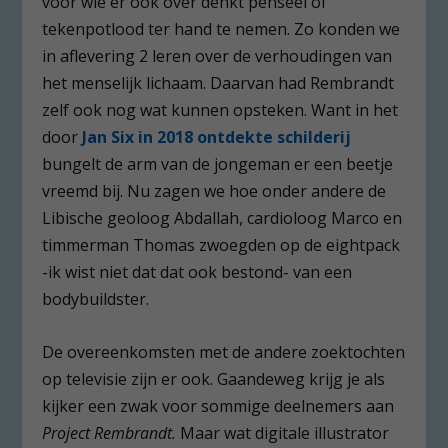
voor wie er ook over denkt penseel of
tekenpotlood ter hand te nemen. Zo konden we
in aflevering 2 leren over de verhoudingen van
het menselijk lichaam. Daarvan had Rembrandt
zelf ook nog wat kunnen opsteken. Want in het
door
Jan Six in 2018 ontdekte schilderij
bungelt de arm van de jongeman er een beetje
vreemd bij. Nu zagen we hoe onder andere de
Libische geoloog Abdallah, cardioloog Marco en
timmerman Thomas zwoegden op de eightpack
-ik wist niet dat dat ook bestond- van een
bodybuildster.
De overeenkomsten met de andere zoektochten
op televisie zijn er ook. Gaandeweg krijg je als
kijker een zwak voor sommige deelnemers aan
Project Rembrandt.
Maar wat digitale illustrator