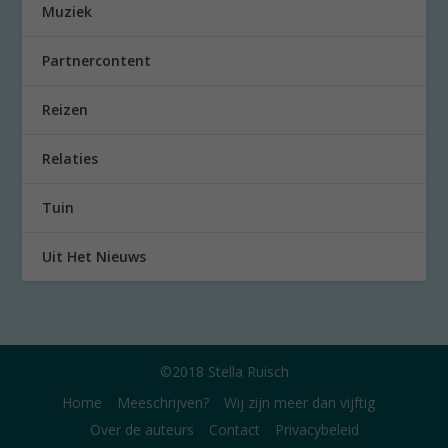
Muziek
Partnercontent
Reizen
Relaties
Tuin
Uit Het Nieuws
©2018 Stella Ruisch
Home
Meeschrijven?
Wij zijn meer dan vijftig
Over de auteurs
Contact
Privacybeleid