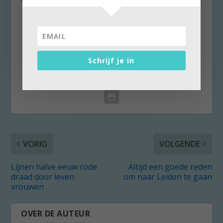
DEEL:
Schrijf je in
VORIG
VOLGENDE
Lijnen halve eeuw rode
Altijd een goede reden
draad door leven
om naar Leiden te gaan
vrouwen
OVER DE AUTEUR