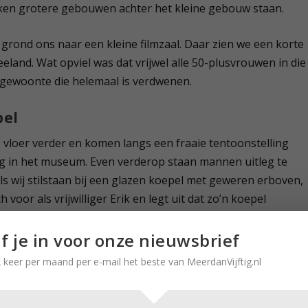
ken grotere gebouwen achter het kleine gebouw staan.
rond ons naar een kleine filmzaal. Daar zien we een korte
eland. Wat opviel was dat vrijwel alle 50-plusvrouwen in die
n gewoonte die helemaal is verdwenen.
pel
 vloer verder en komen langs een fraaie tentoonstelling
tig in het museum. Even verderop staan mannen uitleg te
Als wij stilstaan bij een glazen koepel met geweren erboven,
 voor als vrijwilliger Erik en legt uit dat zo’n koepel
in de ruimte is’, vertelt hij. ‘De schutter die erin zat, moest
jf je in voor onze nieuwsbrief
 keer per maand per e-mail het beste van MeerdanVijftig.nl
chutter lag. Ik word al benauwd bij het idee daar te moeten
 vijand en het risico lopen neer te storten… Des te meer