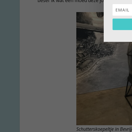
besef ik wat een moed deze jonge mannen
Schutterskoepeltje in Bevr