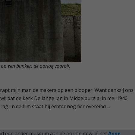
op een bunker; de oorlog voorbij.
trapt mijn man de makers op een blooper. Want dankzij ons
j dat de kerk De lange Jan in Middelburg al in mei 1940
ag. In de film staat hij echter nog fier overeind….
tijd een ander museum aan de oorlog gewijd: het
Anne