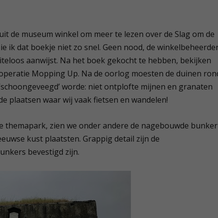
n uit de museum winkel om meer te lezen over de Slag om de
zie ik dat boekje niet zo snel. Geen nood, de winkelbeheerde
iteloos aanwijst. Na het boek gekocht te hebben, bekijken
n operatie Mopping Up. Na de oorlog moesten de duinen ron
schoongeveegd’ worde: niet ontplofte mijnen en granaten
de plaatsen waar wij vaak fietsen en wandelen!
nde themapark, zien we onder andere de nagebouwde bunker
euwse kust plaatsten. Grappig detail zijn de
unkers bevestigd zijn.