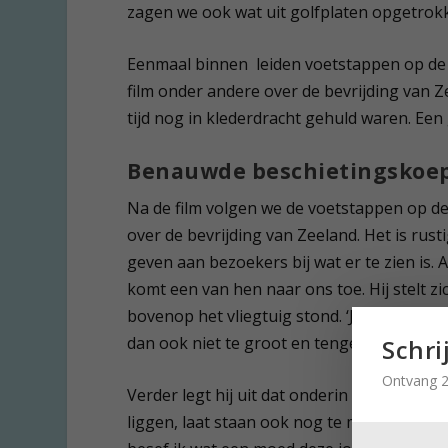
zagen we ook wat uit golfplaten opgetrok
Eenmaal binnen leiden voetstappen op de g
film onder andere over de bevrijding van Ze
tijd nog in klederdracht gehuld waren. Ee
Benauwde beschietingskoe
Na de film volgen we de voetstappen op de
over de bevrijding van Zeeland. Het is rus
geven aan bezoekers bij wat er te zien is. 
komt een van hen naar ons toe. Hij stelt zich
bovenop het vliegtuig stond. ‘Je ziet hoe kle
dan ook niet te groot en tenger zijn.’
Schri
Ontvang 2
Verder legt hij uit dat onderin de andere s
liggen, laat staan ook nog te mikken op de