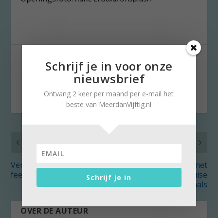
DEEL:
Schrijf je in voor onze
nieuwsbrief
Ontvang 2 keer per maand per e-mail het
beste van MeerdanVijftig.nl
VORIG
VOLGENDE
Verkiezingen 2021:
Troost jezelf met
feest of farce?
‘Vlieguur’ van Louise
Schrijf je in
Korthals
OVER DE AUTEUR