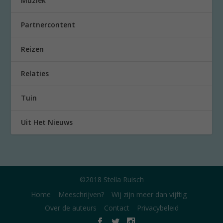
Muziek
Partnercontent
Reizen
Relaties
Tuin
Uit Het Nieuws
©2018 Stella Ruisch
Home
Meeschrijven?
Wij zijn meer dan vijftig
Over de auteurs
Contact
Privacybeleid