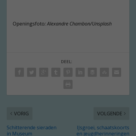
Openingsfoto
: Alexandre Chambon/Unsplash
DEEL:
VORIG
VOLGENDE
Schitterende sieraden
IJsgroei, schaatskoorts
in Museum
en jeugdherinneringen