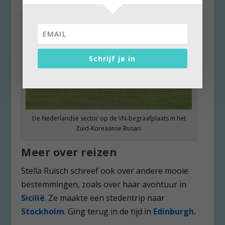
Schrijf je in
De Nederlandse sector op de VN-begraafplaats in het
Zuid-Koreaanse Busan.
Meer over reizen
Stella Ruisch schreef ook over andere mooie
bestemmingen, zoals over haar avontuur in
Sicilië
. Ze maakte een stedentrip naar
Stockholm
. Ging terug in de tijd in
Edinburgh.