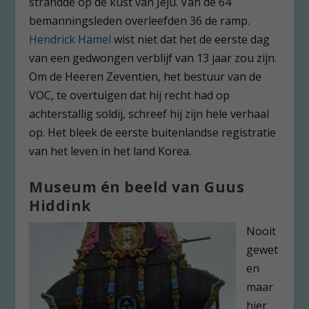
strandde op de kust van Jeju. Van de 64
bemanningsleden overleefden 36 de ramp.
Hendrick Hamel
wist niet dat het de eerste dag
van een gedwongen verblijf van 13 jaar zou zijn.
Om de Heeren Zeventien, het bestuur van de
VOC, te overtuigen dat hij recht had op
achterstallig soldij, schreef hij zijn hele verhaal
op. Het bleek de eerste buitenlandse registratie
van het leven in het land Korea.
Museum én beeld van Guus
Hiddink
Nooit
gewet
en
maar
hier