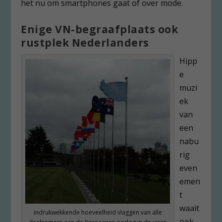
het nu om smartphones gaat of over mode.
Enige VN-begraafplaats ook
rustplek Nederlanders
Hipp
e
muzi
ek
van
een
nabu
rig
even
emen
t
waait
indrukwekkende hoeveelheid vlaggen van alle
ook