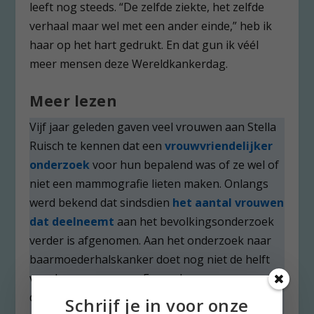
leeft nog steeds. “De zelfde ziekte, het zelfde
verhaal maar wel met een ander einde,” heb ik
haar op het hart gedrukt. En dat gun ik véél
meer mensen deze Wereldkankerdag.
Meer lezen
Vijf jaar geleden gaven veel vrouwen aan Stella
Ruisch te kennen dat een
vrouwvriendelijker
onderzoek
voor hun bepalend was of ze wel of
niet een mammografie lieten maken. Onlangs
werd bekend dat sindsdien
het aantal vrouwen
dat deelneemt
aan het bevolkingsonderzoek
verder is afgenomen. Aan het onderzoek naar
baarmoederhalskanker doet nog niet de helft
van de vrouwen mee. En op de oproep voor
darmkankeronderzoek reageert net iets meer
Schrijf je in voor onze