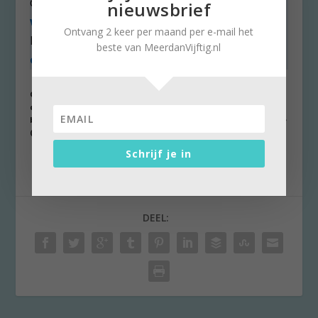
dan tweederde van de mensen, staat o
p de
nieuwsbrief
website van de RIVM
te lezen. Stella Ruisch
Ontvang 2 keer per maand per e-mail het
knijpt in haar handen dat ze
haar tegenzin
beste van MeerdanVijftig.nl
overwon
en uiteindelijk heeft meegedaan.
Openingsfoto: collage van de oproep voor
darmkankeronderzoek, het ‘borsteltje’ voor
baarmoederhalskanker en het maken van een mammografie
(foto ziekenhuis Zuyderland)
Schrijf je in
DEEL: