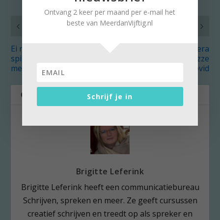
Ontvang 2 keer per maand per e-mail het
beste van MeerdanVijftig.nl
VORIG
VOLGENDE
Ei maakt
Crazy Days over opera
spinaziesoufflé tot
in lockdown: Le Nozze
meesterproef
di Covid
OVER DE AUTEUR
Schrijf je in
Brigitte Leferink
Brigitte Leferink heeft een communicatiebureau
Schrijven, spreken en meer. Ze geeft cursussen
creatief schrijven en treedt op als spreker en