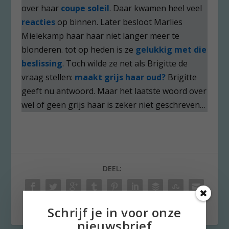
over haar
coupe soleil
. Daar kwamen heel veel
reacties
op binnen. Later besloot Marlies
Mielekamp haar haar niet langer meer te
blonderen. tot op heden is ze
gelukkig met die
beslissing
. Toch wilde ze net als Brigitte de
vraag stellen:
maakt grijs haar oud?
Brigitte
geeft nu antwoord. Maar het laatste woord over
wel of geen grijs haar is zeker niet geschreven…
DEEL:
Schrijf je in voor onze
nieuwsbrief