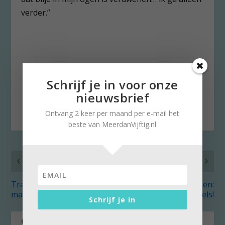
verder.”
DEEL:
Schrijf je in voor onze
nieuwsbrief
Ontvang 2 keer per maand per e-mail het
beste van MeerdanVijftig.nl
VORIG
VOLGENDE
Trabant: al 60 jaar
5x Lezen én kijken:
maatje op de weg
Graphic novels!
Schrijf je in
OVER DE AUTEUR