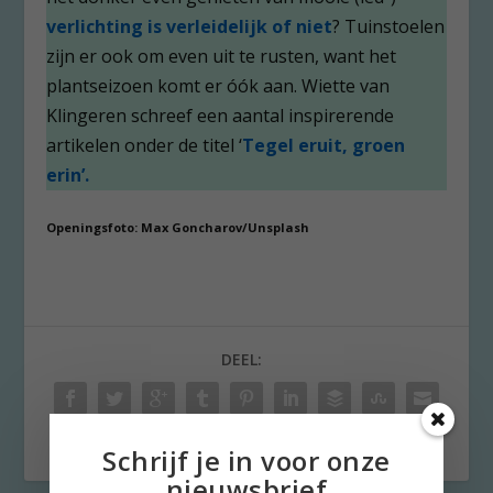
verlichting is verleidelijk of niet
? Tuinstoelen
zijn er ook om even uit te rusten, want het
plantseizoen komt er óók aan. Wiette van
Klingeren schreef een aantal inspirerende
artikelen onder de titel ‘
Tegel eruit, groen
erin’.
Openingsfoto: Max Goncharov/Unsplash
DEEL:
Schrijf je in voor onze
nieuwsbrief