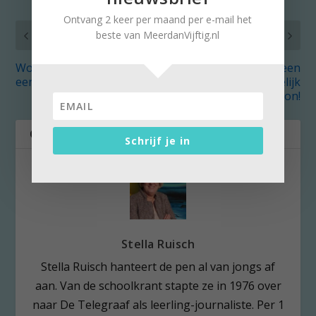
Ontvang 2 keer per maand per e-mail het
VORIG
VOLGENDE
beste van MeerdanVijftig.nl
Wow, Warschau: wat
It’s Raining Women: een
een ervaring!
áctiefilm….over gelijk
loon!
OVER DE AUTEUR
Schrijf je in
Stella Ruisch
Stella Ruisch hanteert de pen al van jongs af
aan. Van de schoolkrant stapte ze in 1976 over
naar De Telegraaf als leerling-journaliste. Per 1