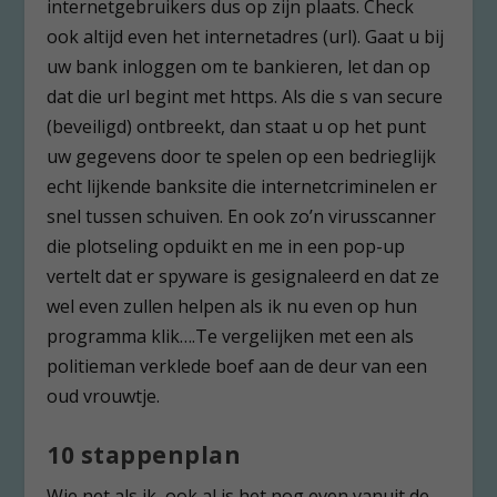
internetgebruikers dus op zijn plaats. Check
ook altijd even het internetadres (url). Gaat u bij
uw bank inloggen om te bankieren, let dan op
dat die url begint met https. Als die s van secure
(beveiligd) ontbreekt, dan staat u op het punt
uw gegevens door te spelen op een bedrieglijk
echt lijkende banksite die internetcriminelen er
snel tussen schuiven. En ook zo’n virusscanner
die plotseling opduikt en me in een pop-up
vertelt dat er spyware is gesignaleerd en dat ze
wel even zullen helpen als ik nu even op hun
programma klik….Te vergelijken met een als
politieman verklede boef aan de deur van een
oud vrouwtje.
10 stappenplan
Wie net als ik, ook al is het nog even vanuit de