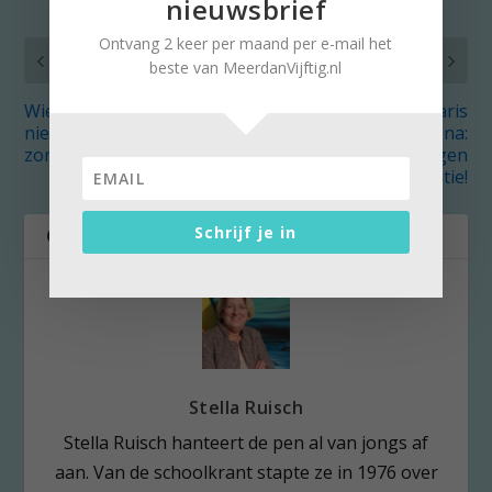
nieuwsbrief
Ontvang 2 keer per maand per e-mail het
VORIG
VOLGENDE
beste van MeerdanVijftig.nl
Wie kent ‘De uitvreter’
Oud-staatssecretaris
niet? Nescio lezen
Hedy d’Ancona:
zomers genoegen
Ouderen, sta op tegen
leeftijdsdiscriminatie!
Schrijf je in
OVER DE AUTEUR
Stella Ruisch
Stella Ruisch hanteert de pen al van jongs af
aan. Van de schoolkrant stapte ze in 1976 over