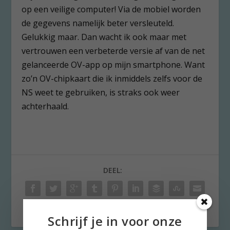
op een veilige computer! Via de mobiel worden
de gegevens namelijk beter versleuteld.
Gelukkig maar. Dan wacht ik ook maar met
vertrouwen een verbeterde versie af van de net
gelanceerde OV-app op mijn smartphone. Want
zo’n OV-chipkaart die ik inmiddels zelfs voor de
NS weet te gebruiken, is straks ook weer
achterhaald.
DEEL:
Schrijf je in voor onze