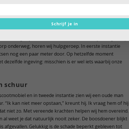
dt daar door jongeren vaak anders over gedacht. Maar
strand.
Schrijf je in
e remmen
r Domburg, bijvoorkeur over de kleine landelijke wegen. Op
dorp onderweg, horen wij hulpgeroep. In eerste instantie
ietsen nog een paar meter door. Op hetzelfde moment
 dezelfde ingeving: misschien is er wel iets waarbij onze
n schuur
cootmobiel en in tweede instantie zien wij een oude man
. “Ik kan niet meer opstaan,” kreunt hij. Ik vraag hem of hij
dat niet zo. Met vereende krachten helpen wij hem overeind.
n al weet je dat natuurlijk nooit zeker. De boosdoener blijkt
is afgevallen. Gelukkig is de schade beperkt gebleven tot