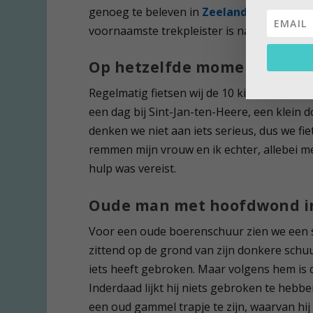
genoeg te beleven in
Zeeland
, ook al wor
voornaamste trekpleister is natuurlijk het 
Op hetzelfde moment in d
Regelmatig fietsen wij de 10 kilometer naa
een dag bij Sint-Jan-ten-Heere, een klein 
denken we niet aan iets serieus, dus we f
remmen mijn vrouw en ik echter, allebei met
hulp was vereist.
Oude man met hoofdwond i
Voor een oude boerenschuur zien we een s
zittend op de grond van zijn donkere schuur
iets heeft gebroken. Maar volgens hem is 
Inderdaad lijkt hij niets gebroken te hebbe
een oud gammel trapje te zijn, waarvan hij 