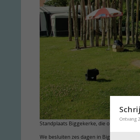
Schri
Ontvang 2
Standplaats Biggekerke, die ons zoveel
ka
We besluiten zes dagen in Biggekerke te bli