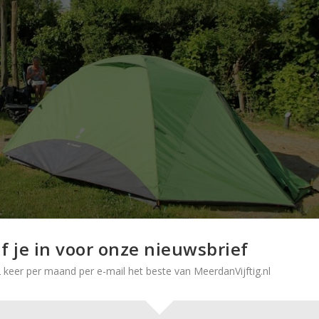
jf je in voor onze nieuwsbrief
 keer per maand per e-mail het beste van MeerdanVijftig.nl
mpeeravonturen
heeft gegund.
jven en de camping als uitvalsbasis te gebruiken. Er valt