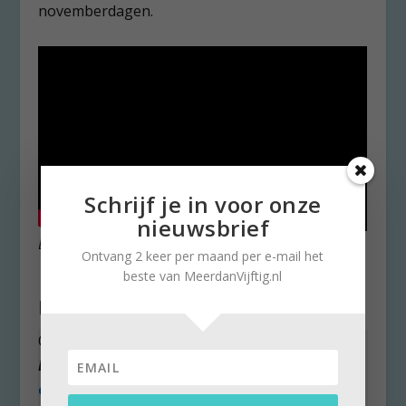
novemberdagen.
Schrijf je in voor onze
nieuwsbrief
De aankondiging van het filmfestival Tapis Rouge.
Ontvang 2 keer per maand per e-mail het
beste van MeerdanVijftig.nl
Meer mooie Franse films
Ook over de voorgaande edities van
Tapis
Rouge
schreven wij in ‘
Films in de beste Franse
editie’
en
Catherine Deneuve prachtig