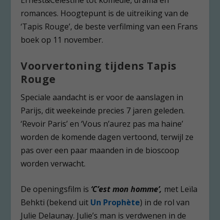
Ernest&Célestine tot komedie, drama en
romances. Hoogtepunt is de uitreiking van de
‘Tapis Rouge’, de beste verfilming van een Frans
boek op 11 november.
Voorvertoning tijdens Tapis
Rouge
Speciale aandacht is er voor de aanslagen in
Parijs, dit weekeinde precies 7 jaren geleden.
‘Revoir Paris’ en ‘Vous n’aurez pas ma haine’
worden de komende dagen vertoond, terwijl ze
pas over een paar maanden in de bioscoop
worden verwacht.
De openingsfilm is
‘C’est mon homme’,
met Leïla
Behkti (bekend uit
Un Prophète
) in de rol van
Julie Delaunay. Julie’s man is verdwenen in de