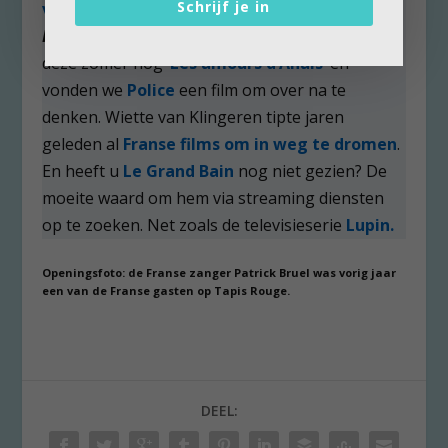
Schrijf je in
voorafje van festival.
Maar ook buiten
Tapis
Rouge
verschijnen er mooie films. Zo tipten we
deze zomer nog ‘
Les amours d’Anaís’
en
vonden we
Police
een film om over na te
denken. Wiette van Klingeren tipte jaren
geleden al
Franse films om in weg te dromen
.
En heeft u
Le Grand Bain
nog niet gezien? De
moeite waard om hem via streaming diensten
op te zoeken. Net zoals de televisieserie
Lupin.
Openingsfoto: de Franse zanger Patrick Bruel was vorig jaar
een van de Franse gasten op Tapis Rouge.
DEEL: