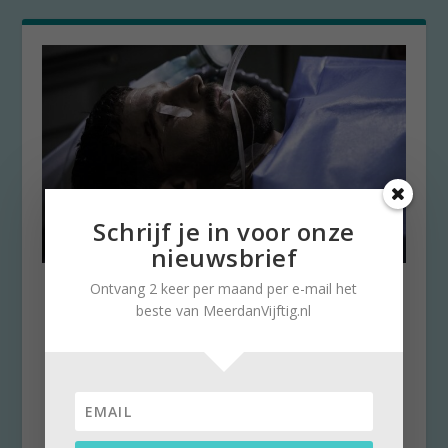
Schrijf je in voor onze
nieuwsbrief
Ontvang 2 keer per maand per e-mail het
Bevolkingsonderzoek
beste van MeerdanVijftig.nl
darmkanker zelfs bij ‘The Fall’
niet te vergeten
door
Stella Ruisch
|
18 augustus 2017
|
0
“Nee, hè!”, zeg ik hardop. Ik had me verheugd
op wat afleiding van de zorg over mijn...