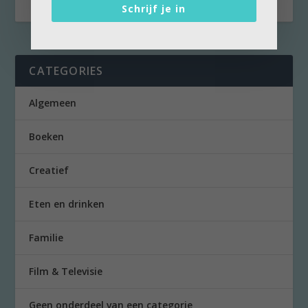
Schrijf je in
CATEGORIES
Algemeen
Boeken
Creatief
Eten en drinken
Familie
Film & Televisie
Geen onderdeel van een categorie