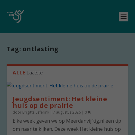
Tag:
ontlasting
ALLE
Laatste
Jeugdsentiment: Het kleine
huis op de prairie
door
Brigitte Leferink
|
7 augustus 2026
|
0
Elke week geven we op Meerdanvijftig.nl een tip
om naar te kijken. Deze week Het kleine huis op