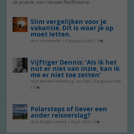
de prairie, een nieuwe Netflixserie.
Slim vergelijken voor je
vakantie. Dit is waar je op
moet letten.
door
medewerker
|
6 augustus 2026
|
0
Vijftiger Dennis: ‘Als ik het
nut er niet van inzie, kan ik
me er niet toe zetten’
door
Mariska Stakenburg - van Dijk
|
4 augustus 2026
|
0
Polarsteps of liever een
ander reisverslag?
door
Brigitte Leferink
|
30 juli 2026
|
0