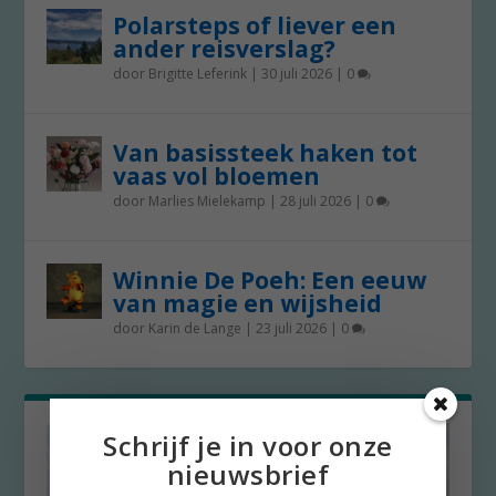
Polarsteps of liever een
ander reisverslag?
door
Brigitte Leferink
|
30 juli 2026
|
0
Van basissteek haken tot
vaas vol bloemen
door
Marlies Mielekamp
|
28 juli 2026
|
0
Winnie De Poeh: Een eeuw
van magie en wijsheid
door
Karin de Lange
|
23 juli 2026
|
0
Schrijf je in voor onze
nieuwsbrief