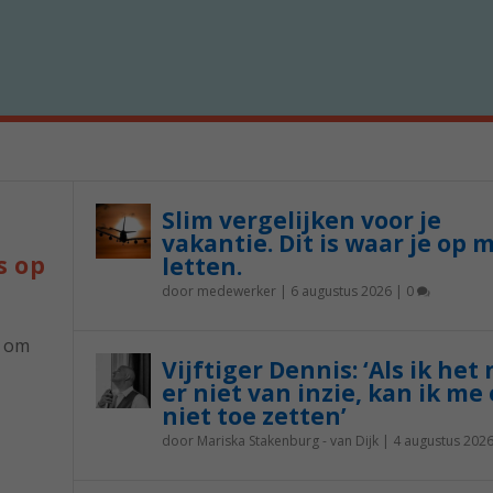
Slim vergelijken voor je
vakantie. Dit is waar je op 
s op
letten.
door
medewerker
|
6 augustus 2026
|
0
p om
Vijftiger Dennis: ‘Als ik het
er niet van inzie, kan ik me 
niet toe zetten’
door
Mariska Stakenburg - van Dijk
|
4 augustus 202