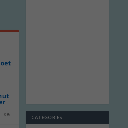
moet
 nut
er
6
|
0
CATEGORIES