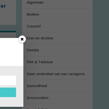
Algemeen
der
Boeken
Creatief
Eten en drinken
r
Familie
pen
Film & Televisie
Geen onderdeel van een categorie
Gezondheid
Grootouders