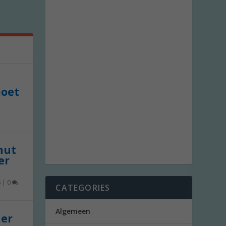
moet
 nut
er
6
|
0
CATEGORIES
Algemeen
der