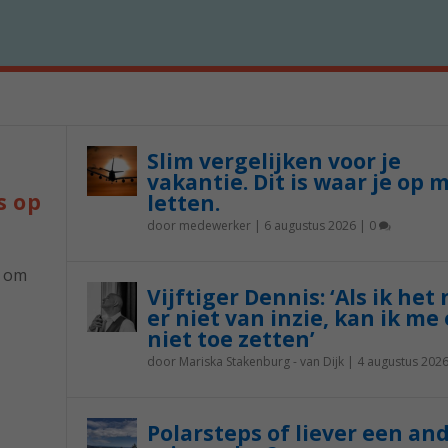
Slim vergelijken voor je
vakantie. Dit is waar je op 
s op
letten.
door
medewerker
|
6 augustus 2026
|
0
p om
Vijftiger Dennis: ‘Als ik het
er niet van inzie, kan ik me 
niet toe zetten’
door
Mariska Stakenburg - van Dijk
|
4 augustus 202
Polarsteps of liever een an