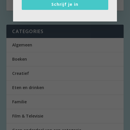
Schrijf je in
CATEGORIES
Algemeen
Boeken
Creatief
Eten en drinken
Familie
Film & Televisie