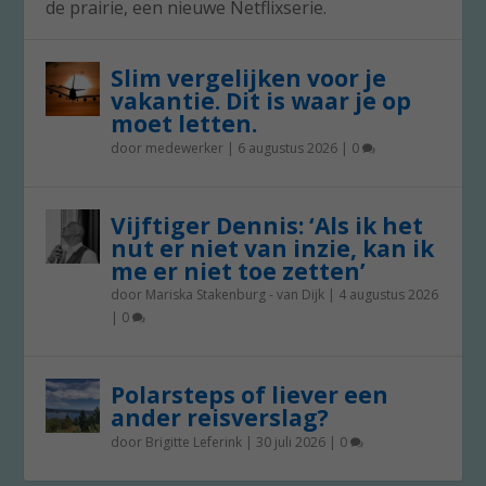
de prairie, een nieuwe Netflixserie.
Slim vergelijken voor je
vakantie. Dit is waar je op
moet letten.
door
medewerker
|
6 augustus 2026
|
0
Vijftiger Dennis: ‘Als ik het
nut er niet van inzie, kan ik
me er niet toe zetten’
door
Mariska Stakenburg - van Dijk
|
4 augustus 2026
|
0
Polarsteps of liever een
ander reisverslag?
door
Brigitte Leferink
|
30 juli 2026
|
0