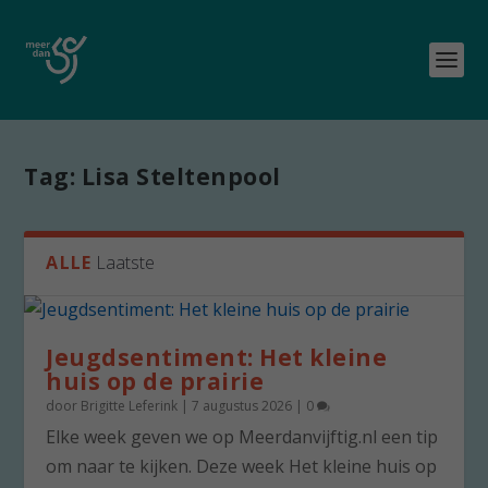
Tag:
Lisa Steltenpool
ALLE
Laatste
Jeugdsentiment: Het kleine
huis op de prairie
door
Brigitte Leferink
|
7 augustus 2026
|
0
Elke week geven we op Meerdanvijftig.nl een tip
om naar te kijken. Deze week Het kleine huis op