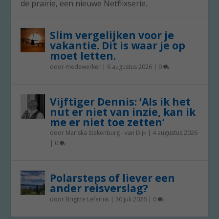
de prairie, een nieuwe Netflixserie.
Slim vergelijken voor je
vakantie. Dit is waar je op
moet letten.
door
medewerker
|
6 augustus 2026
|
0
Vijftiger Dennis: ‘Als ik het
nut er niet van inzie, kan ik
me er niet toe zetten’
door
Mariska Stakenburg - van Dijk
|
4 augustus 2026
|
0
Polarsteps of liever een
ander reisverslag?
door
Brigitte Leferink
|
30 juli 2026
|
0