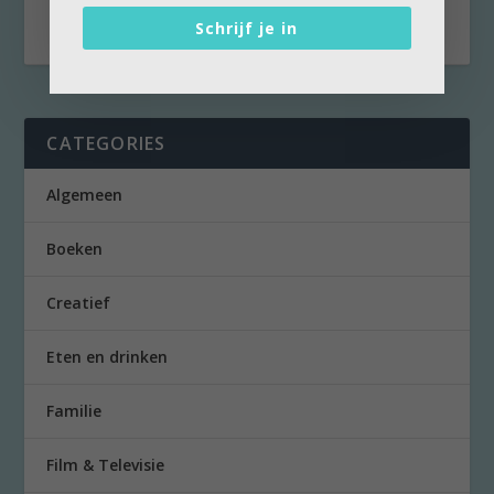
Damien Chazelle)...
Schrijf je in
CATEGORIES
Algemeen
Boeken
Creatief
Eten en drinken
Familie
Film & Televisie