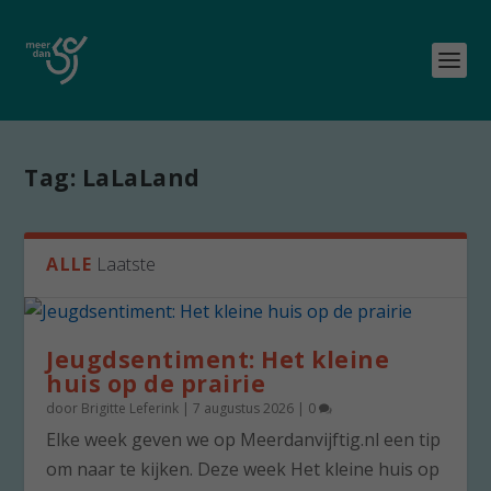
Tag:
LaLaLand
ALLE
Laatste
Jeugdsentiment: Het kleine
huis op de prairie
door
Brigitte Leferink
|
7 augustus 2026
|
0
Elke week geven we op Meerdanvijftig.nl een tip
om naar te kijken. Deze week Het kleine huis op