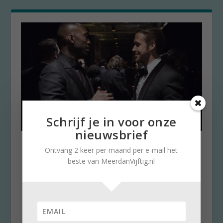
Schrijf je in voor onze
nieuwsbrief
Na Oscars voor LaLaLand en
Ontvang 2 keer per maand per e-mail het
Moonlight, de prijs voor de
beste van MeerdanVijftig.nl
Beste Kijker!
door
Wiette van Klingeren
|
28 februari 2017
|
0
Zoals verwacht kreeg de romantische
dramedy-musicalfilm LaLaLand (VS, regie