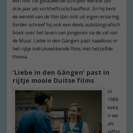
een film. De gelauwerde schrijver werkte zelf
drie jaar als vorkheftruckchauffeur. En hij kent
de wereld van de film dan ook uit eigen ervaring.
Eerder schreef hij ook een deels autobiografisch
boek over het leven van jongeren na de val van
de Muur. Liebe in den Gängen past naadloos in
het rijtje indrukwekkende films met hetzelfde
thema.
‘Liebe in den Gängen’ past in
rijtje mooie Duitse films
In
1989
keke
n we
als
vijftig