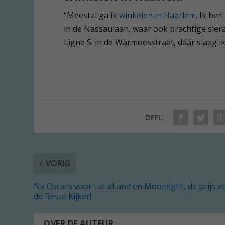
“Meestal ga ik
winkelen in Haarlem
. Ik be
in de Nassaulaan, waar ook prachtige sier
Ligne S. in de Warmoesstraat, dáár slaag ik
DEEL:
VORIG
Na Oscars voor LaLaLand en Moonlight, de prijs v
de Beste Kijker!
OVER DE AUTEUR