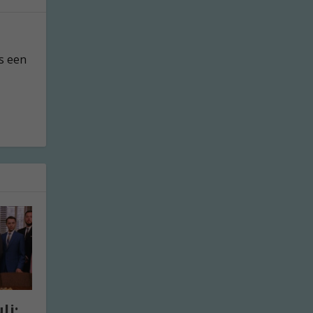
as een
li: