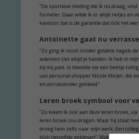
“De sportieve kleding die ik nú draag, vin
formeler. Daar wilde ik er altijd netjes en 
kantoor; dat is de garantie dat óók het we
Antoinette gaat nu verrass
“Zo ging ik nooit zonder gelakte nagels de 
iedereen ziet altijd je handen. Ik heb in 
bij mìj past. Ik kleedde me een beetje tuttig
van personal shopper Nicole Meijer, die eer
en verrassender gekleed.”
Leren broek symbool voor v
“Zo kwam ik ook aan deze leren broek, via
leren broek zou dragen. Maar hij staat he
droeg hem zelfs naar mijn werk. Een colleg
tóch hetzelfde gebleven”. Wat een prachti