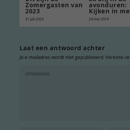
Zomergasten van
avonduren:
2023
Kijken in me
21 juli 2023
24 mei 2019
Laat een antwoord achter
Je e-mailadres wordt niet gepubliceerd.
Vereiste v