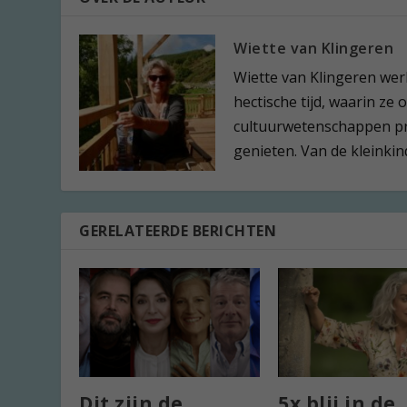
Wiette van Klingeren
Wiette van Klingeren werk
hectische tijd, waarin z
cultuurwetenschappen pro
genieten. Van de kleinkin
GERELATEERDE BERICHTEN
Dit zijn de
5x blij in de