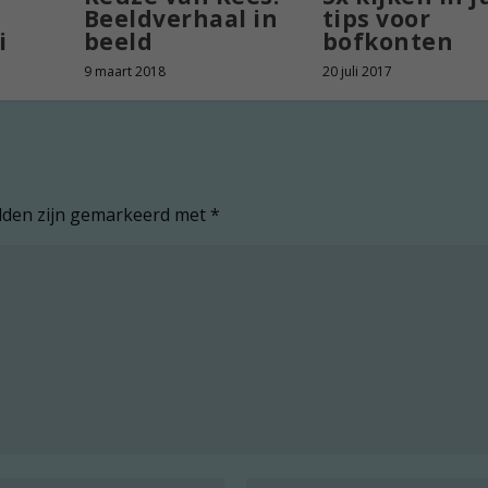
Beeldverhaal in
tips voor
i
beeld
bofkonten
9 maart 2018
20 juli 2017
elden zijn gemarkeerd met
*