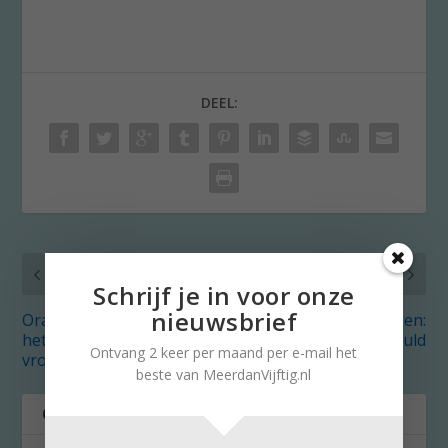
DEEL:
VORIG
VOLGENDE
Schrijf je in voor onze
nieuwsbrief
Orange the World: stop
Zelf zuurkool maken:
het geweld tegen
kwestie van geduld
Ontvang 2 keer per maand per e-mail het
vrouwen
beste van MeerdanVijftig.nl
OVER DE AUTEUR