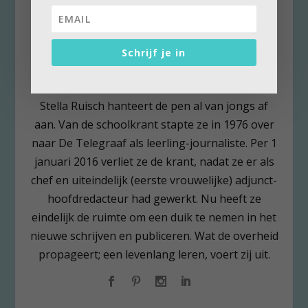
Schrijf je in
Stella Ruisch
Stella Ruisch hanteert de pen al van jongs af
aan. Van de schoolkrant stapte ze in 1976 over
naar De Telegraaf als leerling-journaliste. Per 1
januari 2016 verliet ze de krant, nadat ze er als
chef en uiteindelijk (eerste vrouwelijke) adjunct-
hoofdredacteur had gewerkt. Nu heeft ze
eindelijk de ruimte om een duik te nemen in het
nieuwe schrijven en publiceren. Wat de overheid
propageert; een levenlang leren, voert zij uit.