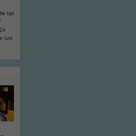
ie tijd
7
 Ze
r lust