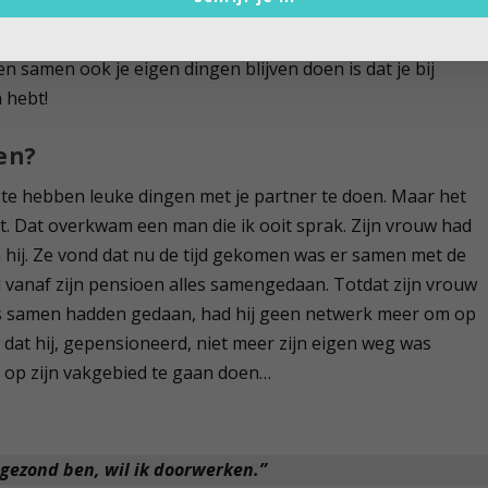
site.
 samen ook je eigen dingen blijven doen is dat je bij
 hebt!
en?
ijd te hebben leuke dingen met je partner te doen. Maar het
ist. Dat overkwam een man die ik ooit sprak. Zijn vrouw had
 hij. Ze vond dat nu de tijd gekomen was er samen met de
d vanaf zijn pensioen alles samengedaan. Totdat zijn vrouw
les samen hadden gedaan, had hij geen netwerk meer om op
an dat hij, gepensioneerd, niet meer zijn eigen weg was
k op zijn vakgebied te gaan doen…
 gezond ben, wil ik doorwerken.”