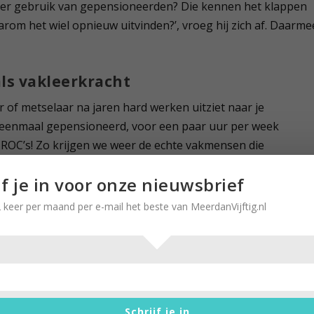
er gebruik van gepensioneerden? Die kennen het klappen
rom het wiel opnieuw uitvinden?’, vroeg hij zich af. Daarme
ls vakleerkracht
r of metselaar na jaren hard werken uitziet naar je
eenmaal gepensioneerd, voor een paar uur per week
 ROC’s! Zo krijgen we weer de echte vakmensen die
jf je in voor onze nieuwsbrief
 keer per maand per e-mail het beste van MeerdanVijftig.nl
ensioen; er zijn ook duizenden gepensioneerden die voor
n. Zonder hen zouden organisaties als Vluchtelingenwerk,
g- en verpleeghuizen veel minder diensten aan hun cliënten
gers’ werken zelfs 3 tot 4 dagen per week. En natuurlijk
gedane ervaring daarbij goed van pas. Zoals was te lezen i
Schrijf je in