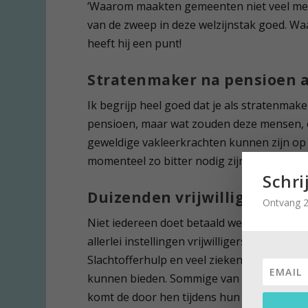
‘Waarom maakten gemeenten niet veel me
van de zweep in deze welzijnstak goed. Waa
heeft hij een punt!
Stratenmaker na pensioen a
Ik begrijp heel goed dat je als stratenmake
pensioen, maar wat zouden deze mensen, 
geweldige vakleerkrachten kunnen zijn op
momenteel zo bitter nodig zijn…
Schri
Duizenden vrijwilligers
Ontvang 2
Niet iedereen doet betaald werk na zijn p
allerlei instellingen vrijwilligerswerk doe
Slachtofferhulp en veel zieken-, verzorgin
kunnen bieden. Sommige van deze ‘vrijwilli
komt de door hen tijdens hun werkleven op