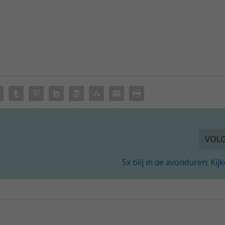
VOL
5x blij in de avonduren: Kij