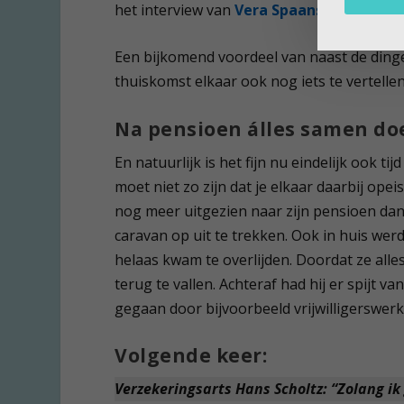
het interview van
Vera Spaans
op onze web
Een bijkomend voordeel van naast de dingen
thuiskomst elkaar ook nog iets te vertellen
Na pensioen álles samen do
En natuurlijk is het fijn nu eindelijk ook t
moet niet zo zijn dat je elkaar daarbij ope
nog meer uitgezien naar zijn pensioen dan
caravan op uit te trekken. Ook in huis wer
helaas kwam te overlijden. Doordat ze al
terug te vallen. Achteraf had hij er spijt v
gegaan door bijvoorbeeld vrijwilligerswer
Volgende keer:
Verzekeringsarts Hans Scholtz: “Zolang ik