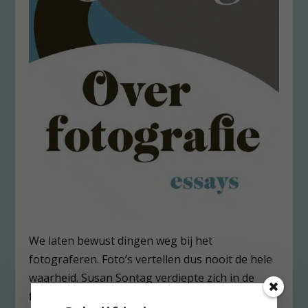
We laten bewust dingen weg bij het
fotograferen. Foto’s vertellen dus nooit de hele
waarheid. Susan Sontag verdiepte zich in de
fotojournalistiek vanaf het begin van de