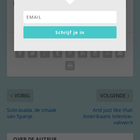
info@meerdanvijftig.nl
Schrijf je in
DEEL:
VORIG
VOLGENDE
Sobrasada, de smaak
And just like that:
van Spanje
Amerikaans televisie-
vakwerk
OVER DE AUTEUR