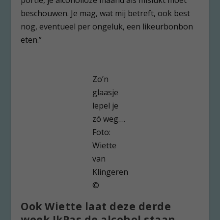
beschouwen. Je mag, wat mij betreft, ook best
nog, eventueel per ongeluk, een likeurbonbon
eten.”
Zo’n
glaasje
lepel je
zó weg….
Foto:
Wiette
van
Klingeren
©
Ook Wiette laat deze derde
week IkPas de alcohol staan