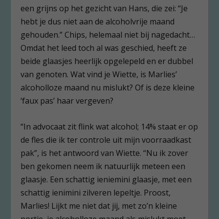
een grijns op het gezicht van Hans, die zei: “Je
hebt je dus niet aan de alcoholvrije maand
gehouden.” Chips, helemaal niet bij nagedacht…
Omdat het leed toch al was geschied, heeft ze
beide glaasjes heerlijk opgelepeld en er dubbel
van genoten. Wat vind je Wiette, is Marlies’
alcoholloze maand nu mislukt? Of is deze kleine
‘faux pas’ haar vergeven?
“In advocaat zit flink wat alcohol; 14% staat er op
de fles die ik ter controle uit mijn voorraadkast
pak”, is het antwoord van Wiette. “Nu ik zover
ben gekomen neem ik natuurlijk meteen een
glaasje. Een schattig ieniemini glaasje, met een
schattig ienimini zilveren lepeltje. Proost,
Marlies! Lijkt me niet dat jij, met zo’n kleine
portie, je alcoholloze maand als mislukt moet