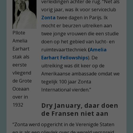
verleidingen achter de rug. “Net als
vorig jaar, was ik voor serviceclub
Zonta
twee dagen in Parijs. Ik
mocht er beurzen uitreiken aan
Pllote
twee jonge vrouwen die een studie
Amelia
doen op het gebied van lucht- en
Earhart
ruimtevaarttechniek
(
Amelia
stak als
Earhart Fellowships
). De
eerste
uitreiking was dit keer op de
vliegend
Amerikaanse ambassade omdat we
de Grote
tegelijk 100 jaar Zonta
Oceaan
International vierden.”
over in
Dry January, daar doen
1932
de Fransen niet aan
“Zonta werd opgericht in de Verenigde Staten
en is als een olievlek over de wereld verspreid.