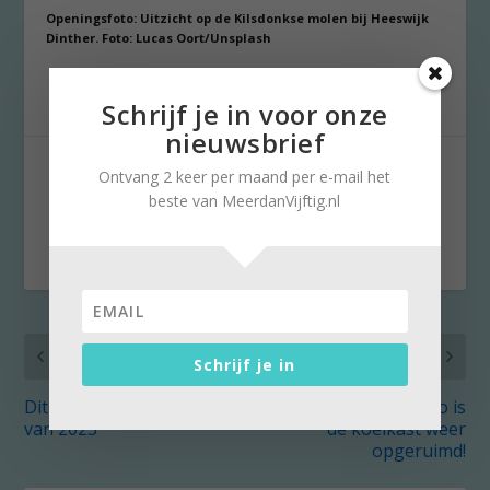
Openingsfoto: Uitzicht op de Kilsdonkse molen bij Heeswijk
Dinther. Foto: Lucas Oort/Unsplash
Schrijf je in voor onze
nieuwsbrief
DEEL:
Ontvang 2 keer per maand per e-mail het
beste van MeerdanVijftig.nl
VORIG
VOLGENDE
Schrijf je in
Dit zijn de Zomergasten
5 dagen kliekjes: zo is
van 2023
de koelkast weer
opgeruimd!