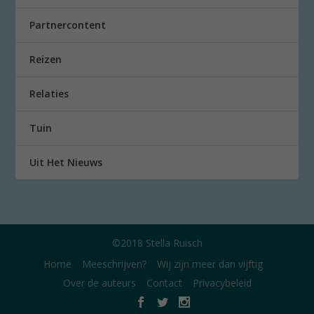
Partnercontent
Reizen
Relaties
Tuin
Uit Het Nieuws
©2018 Stella Ruisch
Home
Meeschrijven?
Wij zijn meer dan vijftig
Over de auteurs
Contact
Privacybeleid