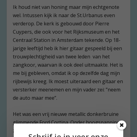
Ik houd niet van honing maar mijn echtgenote
wel. Intussen kijk ik naar de St.Urbanus even
verderop. De kerk is gebouwd door Pierre
Cuypers, die ook voor het Rijksmuseum en het
Centraal Station in Amsterdam tekende. Op 18-
jarige leeftijd heb ik hier gitaar gespeeld bij een
trouwplechtigheid van twee leden van het
zangkoor, waarvan ik ook deel uitmaakte. Het is
me bij gebleven, omdat ik op dezelfde dag mijn
rijbewijs kreeg. Ik moest uiteraard een gitaar en
versterker meenemen en mijn vader zei: ”neem
de auto maar mee”.
Het was een vrij nieuwe metallic donkerbruine
glimmende Ford Cortina. Onder hoogspanning,
zo voelde het althans, reed ik met mijn
Schrijf je in voor onze