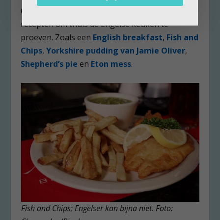
Om helemaal in de stemming te komen: vijf
recepten om thuis de Engelse keuken te
proeven. Zoals een
English breakfast
,
Fish and
Chips
,
Yorkshire pudding van Jamie Oliver
,
Shepherd’s pie
en
Eton mess
.
Fish and Chips; Engelser kan bijna niet.
Foto: