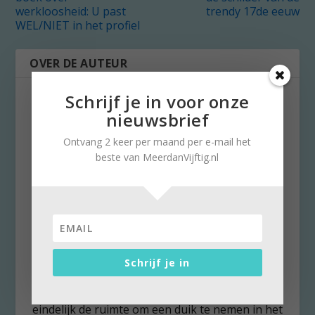
werkloosheid: U past
trendy 17de eeuw
WEL/NIET in het profiel
OVER DE AUTEUR
Schrijf je in voor onze
nieuwsbrief
Ontvang 2 keer per maand per e-mail het
beste van MeerdanVijftig.nl
Stella Ruisch
Stella Ruisch hanteert de pen al van jongs af
aan. Van de schoolkrant stapte ze in 1976 over
naar De Telegraaf als leerling-journaliste. Per 1
januari 2016 verliet ze de krant, nadat ze er als
Schrijf je in
chef en uiteindelijk (eerste vrouwelijke) adjunct-
hoofdredacteur had gewerkt. Nu heeft ze
eindelijk de ruimte om een duik te nemen in het