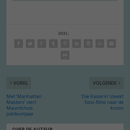
DEEL:
VORIG
VOLGENDE
Met ‘Manhattan
‘Die Kaiserin’ steekt
Masters’ viert
Sissi-films naar de
Mauritshuis
kroon
jubileumjaar
OVER DE AUTEUR