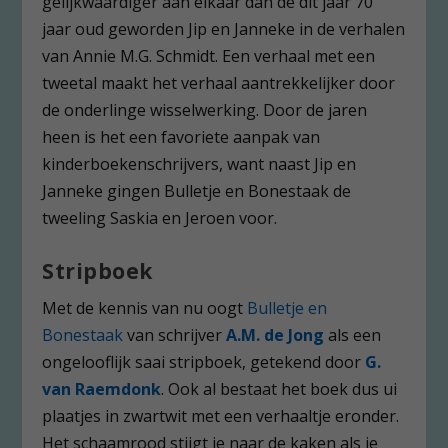
gelijkwaardiger aan elkaar dan de dit jaar 70
jaar oud geworden Jip en Janneke in de verhalen
van Annie M.G. Schmidt. Een verhaal met een
tweetal maakt het verhaal aantrekkelijker door
de onderlinge wisselwerking. Door de jaren
heen is het een favoriete aanpak van
kinderboekenschrijvers, want naast Jip en
Janneke gingen Bulletje en Bonestaak de
tweeling Saskia en Jeroen voor.
Stripboek
Met de kennis van nu oogt
Bulletje en
Bonestaak
van schrijver
A.M. de Jong
als een
ongelooflijk saai stripboek, getekend door
G.
van Raemdonk
. Ook al bestaat het boek dus ui
plaatjes in zwartwit met een verhaaltje eronder.
Het schaamrood stijgt je naar de kaken als je