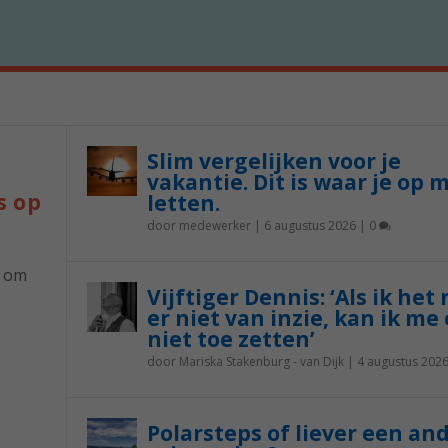
Slim vergelijken voor je
vakantie. Dit is waar je op 
s op
letten.
door
medewerker
|
6 augustus 2026
|
0
p om
Vijftiger Dennis: ‘Als ik het
er niet van inzie, kan ik me 
niet toe zetten’
door
Mariska Stakenburg - van Dijk
|
4 augustus 202
Polarsteps of liever een an