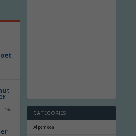
moet
 nut
er
6
|
0
CATEGORIES
Algemeen
der