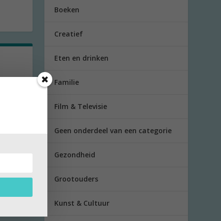
Boeken
Creatief
Eten en drinken
Familie
die
Film & Televisie
Geen onderdeel van een categorie
Gezondheid
Grootouders
Kunst & Cultuur