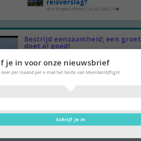
reisverslag?
door
Brigitte Leferink
|
30 juli 2026
|
0
Bestrijd eenzaamheid; een groet
doet al goed!
door
Stella Ruisch
|
20 maart 2019
|
0
jf je in voor onze nieuwsbrief
Minder alcohol, stoppen met roken en proberen 
 keer per maand per e-mail het beste van MeerdanVijftig.nl
overtollige pondjes terug te dringen door...
Schrijf je in