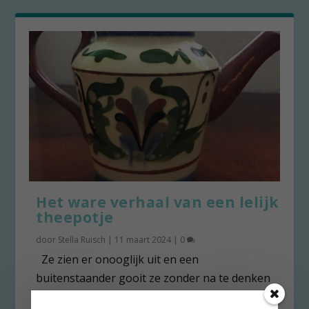
Het ware verhaal van een lelijk
theepotje
door
Stella Ruisch
|
11 maart 2024
|
0
Ze zien er onooglijk uit en een
buitenstaander gooit ze zonder na te denken
bij het oud...