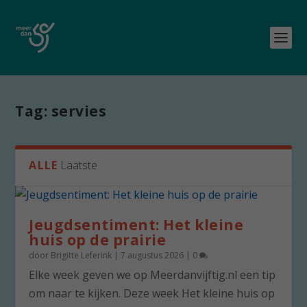
Tag:
servies
ALLE
Laatste
Jeugdsentiment: Het kleine
huis op de prairie
door
Brigitte Leferink
|
7 augustus 2026
|
0
Elke week geven we op Meerdanvijftig.nl een tip
om naar te kijken. Deze week Het kleine huis op