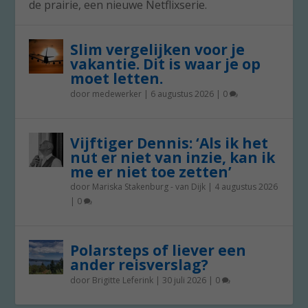
de prairie, een nieuwe Netflixserie.
Slim vergelijken voor je
vakantie. Dit is waar je op
moet letten.
door
medewerker
|
6 augustus 2026
|
0
Vijftiger Dennis: ‘Als ik het
nut er niet van inzie, kan ik
me er niet toe zetten’
door
Mariska Stakenburg - van Dijk
|
4 augustus 2026
|
0
Polarsteps of liever een
ander reisverslag?
door
Brigitte Leferink
|
30 juli 2026
|
0