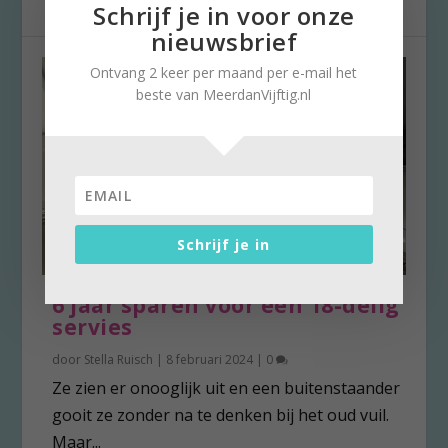
Schrijf je in voor onze
nieuwsbrief
Ontvang 2 keer per maand per e-mail het
beste van MeerdanVijftig.nl
Schrijf je in
6 jaar sparen voor een 18-delig
servies
door
Stella Ruisch
|
8 februari 2024
|
0
Ze zien er onooglijk uit en een buitenstaander
gooit ze zonder na te denken bij het oud vuil.
Maar...