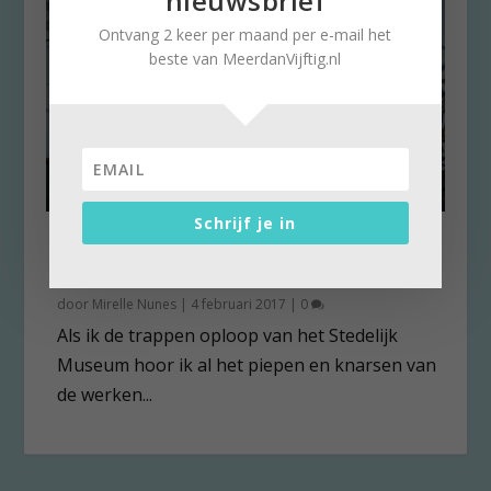
nieuwsbrief
Ontvang 2 keer per maand per e-mail het
beste van MeerdanVijftig.nl
Schrijf je in
Jean Tinguely: De kunst in
beweging
door
Mirelle Nunes
|
4 februari 2017
|
0
Als ik de trappen oploop van het Stedelijk
Museum hoor ik al het piepen en knarsen van
de werken...