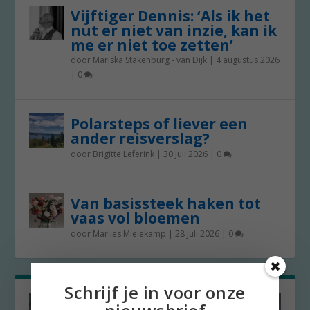
Vijftiger Dennis: ‘Als ik het
nut er niet van inzie, kan ik
me er niet toe zetten’
door
Mariska Stakenburg - van Dijk
|
4 augustus 2026
|
0
Polarsteps of liever een
ander reisverslag?
door
Brigitte Leferink
|
30 juli 2026
|
0
Van basissteek haken tot
vaas vol bloemen
door
Marlies Mielekamp
|
28 juli 2026
|
0
Schrijf je in voor onze