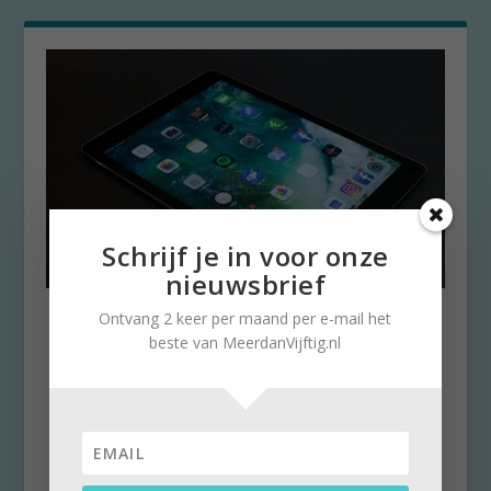
Schrijf je in voor onze
nieuwsbrief
Refurbished iPad populair bij
Ontvang 2 keer per maand per e-mail het
gezinnen
beste van MeerdanVijftig.nl
door
medewerker
|
26 mei 2021
|
0
Een iPad wint aan terrein in steeds meer
huishoudens. Het is namelijk een ideaal
alternatief voor...