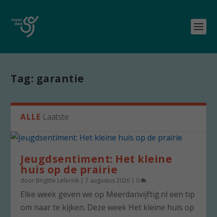
Tag:
garantie
ALLE
Laatste
Jeugdsentiment: Het kleine
huis op de prairie
door
Brigitte Leferink
|
7 augustus 2026
|
0
Elke week geven we op Meerdanvijftig.nl een tip
om naar te kijken. Deze week Het kleine huis op