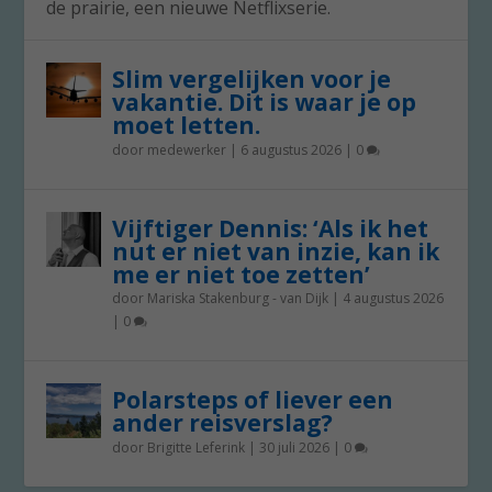
de prairie, een nieuwe Netflixserie.
Slim vergelijken voor je
vakantie. Dit is waar je op
moet letten.
door
medewerker
|
6 augustus 2026
|
0
Vijftiger Dennis: ‘Als ik het
nut er niet van inzie, kan ik
me er niet toe zetten’
door
Mariska Stakenburg - van Dijk
|
4 augustus 2026
|
0
Polarsteps of liever een
ander reisverslag?
door
Brigitte Leferink
|
30 juli 2026
|
0