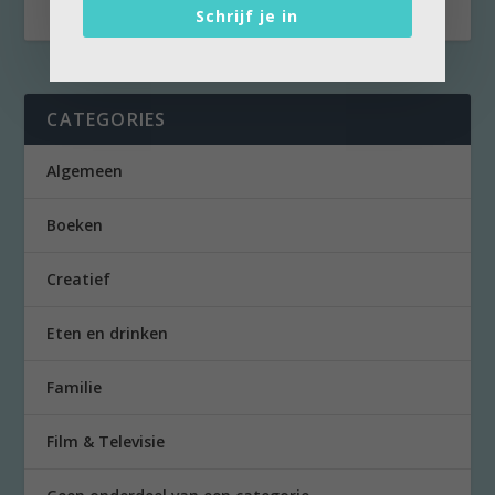
Schrijf je in
CATEGORIES
Algemeen
Boeken
Creatief
Eten en drinken
Familie
Film & Televisie