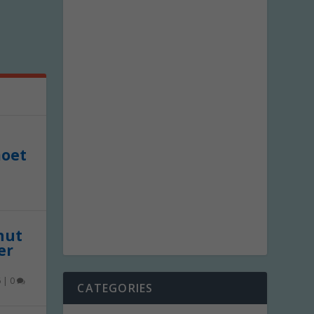
moet
 nut
er
6
|
0
CATEGORIES