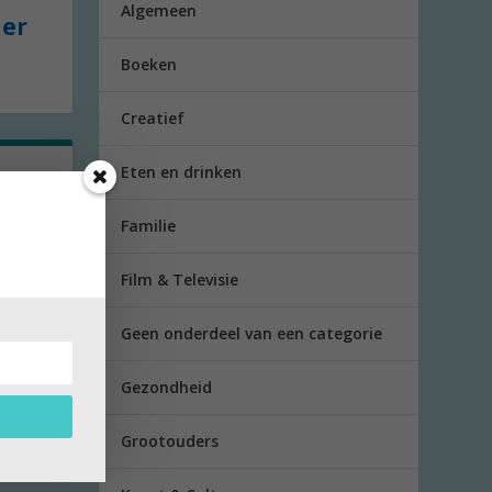
Algemeen
der
Boeken
Creatief
Eten en drinken
t
Familie
en
Film & Televisie
Geen onderdeel van een categorie
Gezondheid
Grootouders