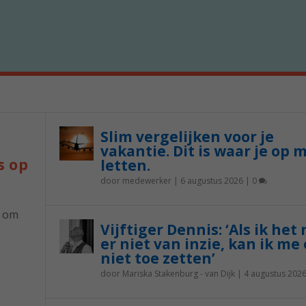
Slim vergelijken voor je
vakantie. Dit is waar je op 
s op
letten.
door
medewerker
|
6 augustus 2026
|
0
p om
Vijftiger Dennis: ‘Als ik het
er niet van inzie, kan ik me 
niet toe zetten’
door
Mariska Stakenburg - van Dijk
|
4 augustus 202