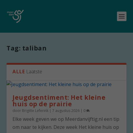
Tag:
taliban
ALLE
Laatste
Jeugdsentiment: Het kleine
huis op de prairie
door
Brigitte Leferink
|
7 augustus 2026
|
0
Elke week geven we op Meerdanvijftig.nl een tip
om naar te kijken. Deze week Het kleine huis op