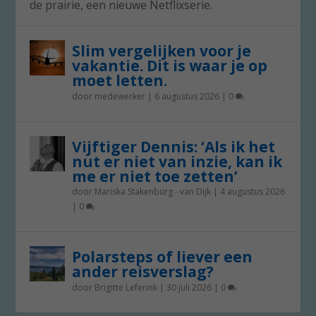
de prairie, een nieuwe Netflixserie.
Slim vergelijken voor je
vakantie. Dit is waar je op
moet letten.
door
medewerker
|
6 augustus 2026
|
0
Vijftiger Dennis: ‘Als ik het
nut er niet van inzie, kan ik
me er niet toe zetten’
door
Mariska Stakenburg - van Dijk
|
4 augustus 2026
|
0
Polarsteps of liever een
ander reisverslag?
door
Brigitte Leferink
|
30 juli 2026
|
0