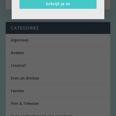
Schrijf je in
CATEGORIES
Algemeen
Boeken
Creatief
Eten en drinken
Familie
Film & Televisie