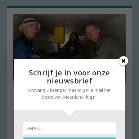
Schrijf je in voor onze
nieuwsbrief
Onze man bij de Taliban:
Ontvang 2 keer per maand per e-mail het
indrukwekkende televisie
beste van MeerdanVijftig.nl
door
Brigitte Leferink
|
27 januari 2023
|
0
Elke week geven we op Meerdanvijftig.nl een
tip om naar te kijken. Brigitte Leferink deelt
graag...