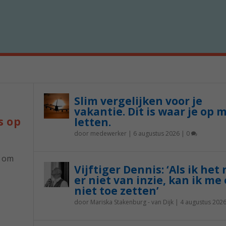
Slim vergelijken voor je
vakantie. Dit is waar je op 
s op
letten.
door
medewerker
|
6 augustus 2026
|
0
p om
Vijftiger Dennis: ‘Als ik het
er niet van inzie, kan ik me 
niet toe zetten’
door
Mariska Stakenburg - van Dijk
|
4 augustus 202