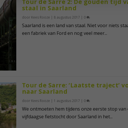
Tour de Sarre 2: De gouden tijd 
staal in Saarland
door
Kees Rooze
|
8 augustus 2017
|
0
Saarland is een land van staal. Niet voor niets sta
een fabriek van Ford en nog veel meer...
Tour de Sarre: ‘Laatste traject’ v
naar Saarland
door
Kees Rooze
|
1 augustus 2017
|
0
We ontmoeten hem tijdens onze eerste stop van
vijfdaagse fietstocht door Saarland in het...