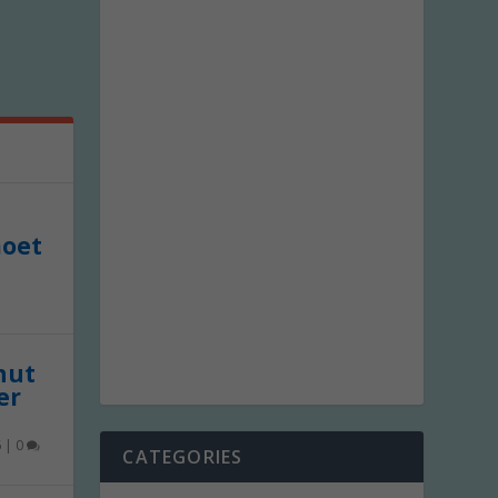
moet
 nut
er
6
|
0
CATEGORIES