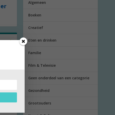
Algemeen
der
Boeken
Creatief
Eten en drinken
laagd
Familie
te
Film & Televisie
.
Geen onderdeel van een categorie
Gezondheid
Grootouders