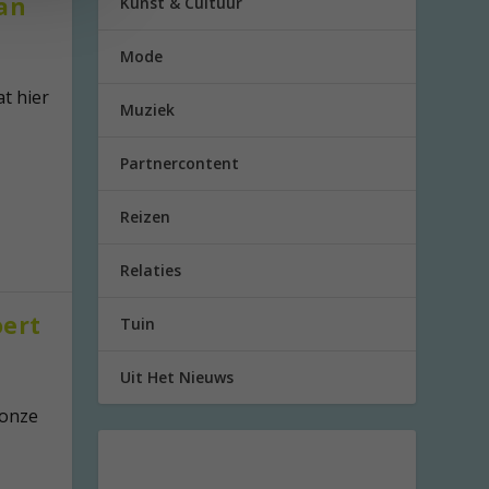
van
Kunst & Cultuur
Mode
at hier
Muziek
Partnercontent
Reizen
Relaties
oert
Tuin
Uit Het Nieuws
 onze