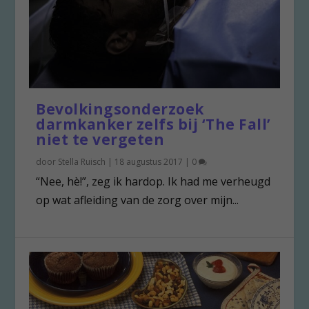
Bevolkingsonderzoek
darmkanker zelfs bij ‘The Fall’
niet te vergeten
door
Stella Ruisch
|
18 augustus 2017
|
0
“Nee, hè!”, zeg ik hardop. Ik had me verheugd
op wat afleiding van de zorg over mijn...