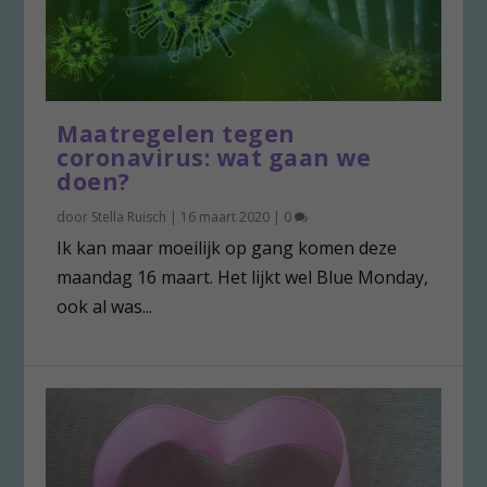
Maatregelen tegen
coronavirus: wat gaan we
doen?
door
Stella Ruisch
|
16 maart 2020
|
0
Ik kan maar moeilijk op gang komen deze
maandag 16 maart. Het lijkt wel Blue Monday,
ook al was...