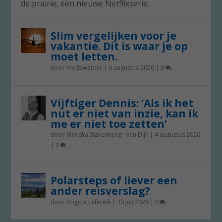
de prairie, een nieuwe Netflixserie.
Slim vergelijken voor je
vakantie. Dit is waar je op
moet letten.
door
medewerker
|
6 augustus 2026
|
0
Vijftiger Dennis: ‘Als ik het
nut er niet van inzie, kan ik
me er niet toe zetten’
door
Mariska Stakenburg - van Dijk
|
4 augustus 2026
|
0
Polarsteps of liever een
ander reisverslag?
door
Brigitte Leferink
|
30 juli 2026
|
0