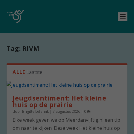
Tag:
RIVM
ALLE
Laatste
Jeugdsentiment: Het kleine
huis op de prairie
door
Brigitte Leferink
|
7 augustus 2026
|
0
Elke week geven we op Meerdanvijftig.nl een tip
om naar te kijken. Deze week Het kleine huis op