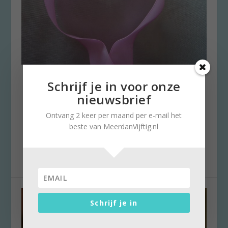
Pijn verbijten voor toekomst
Schrijf je in voor onze
zonder borstkanker
nieuwsbrief
door
Stella Ruisch
|
29 januari 2019
|
0
Ontvang 2 keer per maand per e-mail het
Een oproep voor darmkankeronderzoek, een
beste van MeerdanVijftig.nl
uitstrijkje én de tweejaarlijkse controle op
borstkanker;...
Schrijf je in