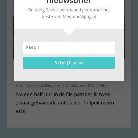
nieuwsbrief
Ontvang 2 keer per maand per e-mail het
beste van MeerdanVijftig.nl
Schrijf je in
Light Years en l’Avenir; als de
toekomst verdwijnt
door
Wiette van Klingeren
|
15 oktober 2016
|
0
Na een half uur in de file passeer ik twee
zwaar gehavende auto’s met hulpdiensten
erbij. ...