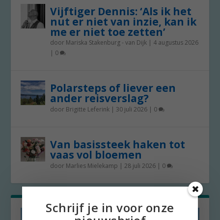
Vijftiger Dennis: ‘Als ik het
nut er niet van inzie, kan ik
me er niet toe zetten’
door
Mariska Stakenburg - van Dijk
|
4 augustus 2026
|
0
Polarsteps of liever een
ander reisverslag?
door
Brigitte Leferink
|
30 juli 2026
|
0
Van basissteek haken tot
vaas vol bloemen
door
Marlies Mielekamp
|
28 juli 2026
|
0
Schrijf je in voor onze