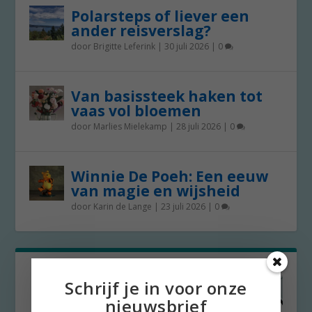
Polarsteps of liever een
ander reisverslag?
door
Brigitte Leferink
|
30 juli 2026
|
0
Van basissteek haken tot
vaas vol bloemen
door
Marlies Mielekamp
|
28 juli 2026
|
0
Winnie De Poeh: Een eeuw
van magie en wijsheid
door
Karin de Lange
|
23 juli 2026
|
0
Schrijf je in voor onze
nieuwsbrief