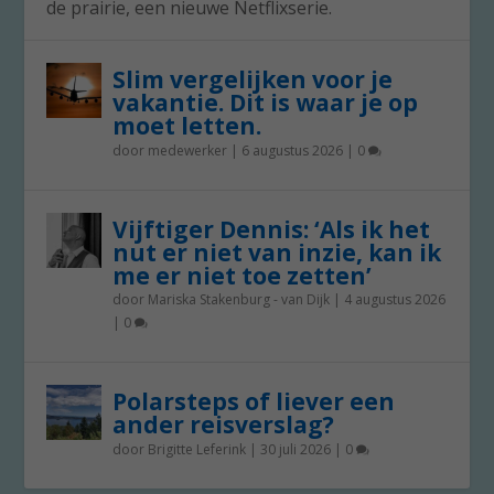
de prairie, een nieuwe Netflixserie.
Slim vergelijken voor je
vakantie. Dit is waar je op
moet letten.
door
medewerker
|
6 augustus 2026
|
0
Vijftiger Dennis: ‘Als ik het
nut er niet van inzie, kan ik
me er niet toe zetten’
door
Mariska Stakenburg - van Dijk
|
4 augustus 2026
|
0
Polarsteps of liever een
ander reisverslag?
door
Brigitte Leferink
|
30 juli 2026
|
0