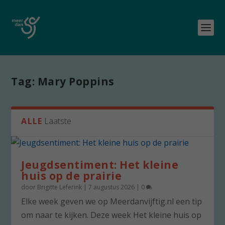
Tag:
Mary Poppins
ALLE
Laatste
Jeugdsentiment: Het kleine
huis op de prairie
door
Brigitte Leferink
|
7 augustus 2026
|
0
Elke week geven we op Meerdanvijftig.nl een tip
om naar te kijken. Deze week Het kleine huis op