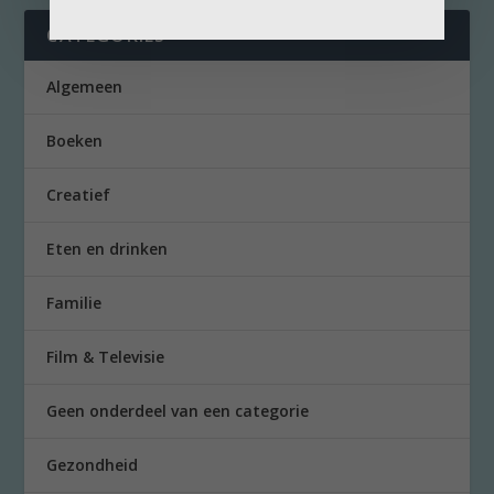
CATEGORIES
Algemeen
Boeken
Creatief
Eten en drinken
Familie
Film & Televisie
Geen onderdeel van een categorie
Gezondheid