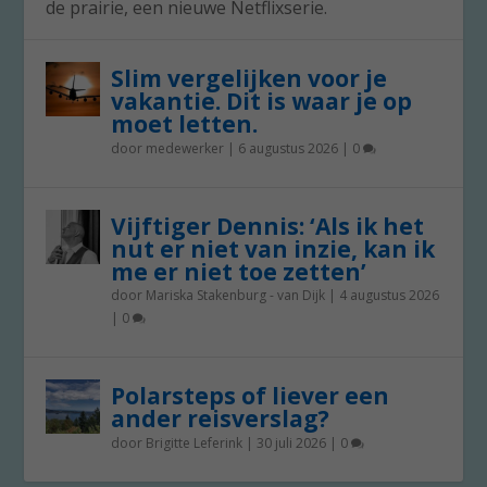
de prairie, een nieuwe Netflixserie.
Slim vergelijken voor je
vakantie. Dit is waar je op
moet letten.
door
medewerker
|
6 augustus 2026
|
0
Vijftiger Dennis: ‘Als ik het
nut er niet van inzie, kan ik
me er niet toe zetten’
door
Mariska Stakenburg - van Dijk
|
4 augustus 2026
|
0
Polarsteps of liever een
ander reisverslag?
door
Brigitte Leferink
|
30 juli 2026
|
0