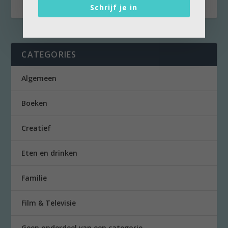
Schrijf je in
CATEGORIES
Algemeen
Boeken
Creatief
Eten en drinken
Familie
Film & Televisie
Geen onderdeel van een categorie