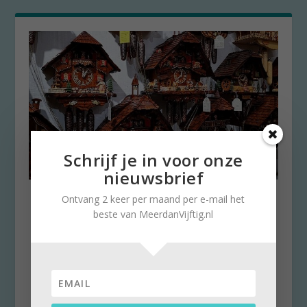
Schrijf je in voor onze
nieuwsbrief
Zomer of winter: komt tijd,
Ontvang 2 keer per maand per e-mail het
komt raad!
beste van MeerdanVijftig.nl
door
Stella Ruisch
|
1 november 2018
|
0
Om 6 uur ben ik klaarwakker. Dat klopt, want
het is 7.00 u zomertijd. En dat is zo’n beetje
het...