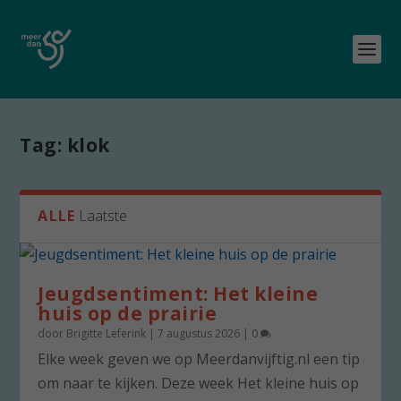
Tag:
klok
ALLE
Laatste
Jeugdsentiment: Het kleine
huis op de prairie
door
Brigitte Leferink
|
7 augustus 2026
|
0
Elke week geven we op Meerdanvijftig.nl een tip
om naar te kijken. Deze week Het kleine huis op