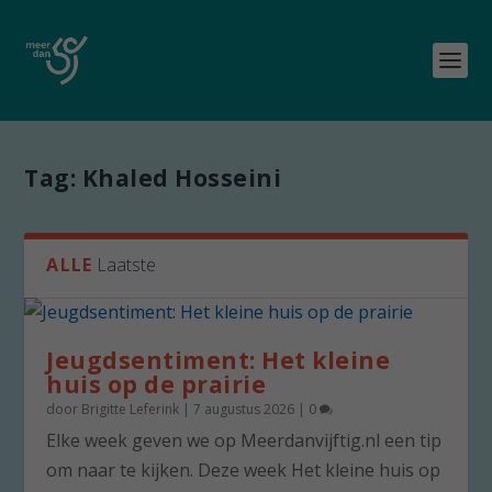
Tag:
Khaled Hosseini
ALLE
Laatste
Jeugdsentiment: Het kleine
huis op de prairie
door
Brigitte Leferink
|
7 augustus 2026
|
0
Elke week geven we op Meerdanvijftig.nl een tip
om naar te kijken. Deze week Het kleine huis op