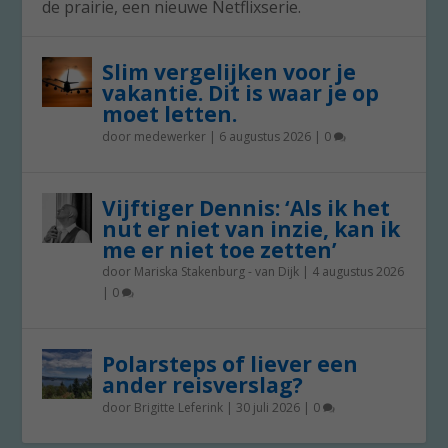
de prairie, een nieuwe Netflixserie.
Slim vergelijken voor je
vakantie. Dit is waar je op
moet letten.
door
medewerker
|
6 augustus 2026
|
0
Vijftiger Dennis: ‘Als ik het
nut er niet van inzie, kan ik
me er niet toe zetten’
door
Mariska Stakenburg - van Dijk
|
4 augustus 2026
|
0
Polarsteps of liever een
ander reisverslag?
door
Brigitte Leferink
|
30 juli 2026
|
0