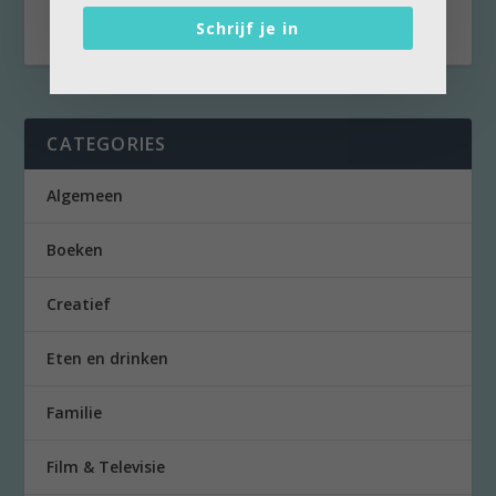
Ze...
Schrijf je in
CATEGORIES
Algemeen
Boeken
Creatief
Eten en drinken
Familie
Film & Televisie