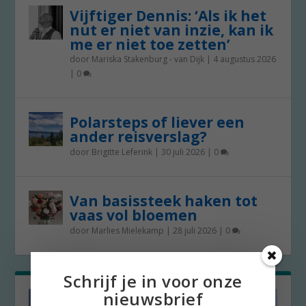
Vijftiger Dennis: ‘Als ik het
nut er niet van inzie, kan ik
me er niet toe zetten’
door
Mariska Stakenburg - van Dijk
|
4 augustus 2026
|
0
Polarsteps of liever een
ander reisverslag?
door
Brigitte Leferink
|
30 juli 2026
|
0
Van basissteek haken tot
vaas vol bloemen
door
Marlies Mielekamp
|
28 juli 2026
|
0
Schrijf je in voor onze
nieuwsbrief