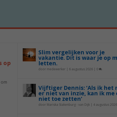
Slim vergelijken voor je
vakantie. Dit is waar je op 
s op
letten.
door
medewerker
|
6 augustus 2026
|
0
p om
Vijftiger Dennis: ‘Als ik het
er niet van inzie, kan ik me 
niet toe zetten’
door
Mariska Stakenburg - van Dijk
|
4 augustus 202