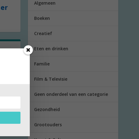
Algemeen
der
Boeken
Creatief
Eten en drinken
!
Familie
 onze
Film & Televisie
Geen onderdeel van een categorie
Gezondheid
Grootouders