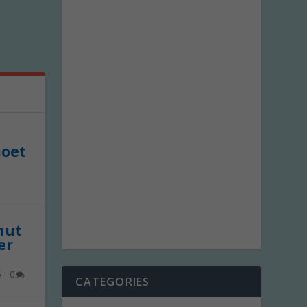
moet
 nut
er
6
|
0
CATEGORIES