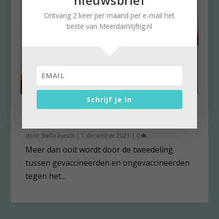
nieuwsbrief
Ontvang 2 keer per maand per e-mail het
beste van MeerdanVijftig.nl
Schrijf je in
Bewaar de corona-vrede met
deze 7 tips
door
Stella Ruisch
|
1 december 2021
|
0
Meer dan ooit wordt door de tweedeling
tussen gevaccineerden en ongevaccineerden
tegen het...