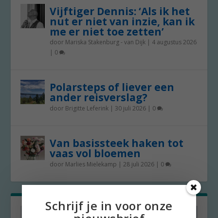
Vijftiger Dennis: ‘Als ik het
nut er niet van inzie, kan ik
me er niet toe zetten’
door
Mariska Stakenburg - van Dijk
|
4 augustus 2026
|
0
Polarsteps of liever een
ander reisverslag?
door
Brigitte Leferink
|
30 juli 2026
|
0
Van basissteek haken tot
vaas vol bloemen
door
Marlies Mielekamp
|
28 juli 2026
|
0
Schrijf je in voor onze