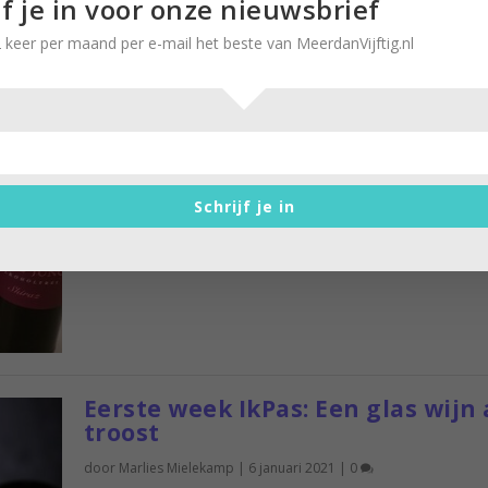
jf je in voor onze nieuwsbrief
 keer per maand per e-mail het beste van MeerdanVijftig.nl
Vanaf nu kun je elke maand
meedoen aan IkPas
door
Brigitte Leferink
|
31 januari 2022
|
0
Een maand geen druppel alcohol. Onze redacteu
Marlies Mielekamp en Brigitte Leferink hebben oo
Schrijf je in
Eerste week IkPas: Een glas wijn 
troost
door
Marlies Mielekamp
|
6 januari 2021
|
0