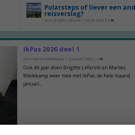
Polarsteps of liever een an
reisverslag?
door
Brigitte Leferink
|
30 juli 2026
|
0
IkPas 2026 deel 1
door
Marlies Mielekamp
|
6 januari 2026
|
0
Ook dit jaar doen Brigitte Leferink en Marlies
Mielekamp weer mee met IkPas: de hele maand
januari...