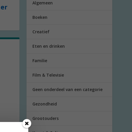
Algemeen
der
Boeken
Creatief
Eten en drinken
Familie
Film & Televisie
Geen onderdeel van een categorie
Gezondheid
Grootouders