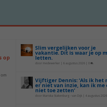
Slim vergelijken voor je
vakantie. Dit is waar je op 
s op
letten.
door
medewerker
|
6 augustus 2026
|
0
p om
Vijftiger Dennis: ‘Als ik het
er niet van inzie, kan ik me 
niet toe zetten’
door
Mariska Stakenburg - van Dijk
|
4 augustus 202