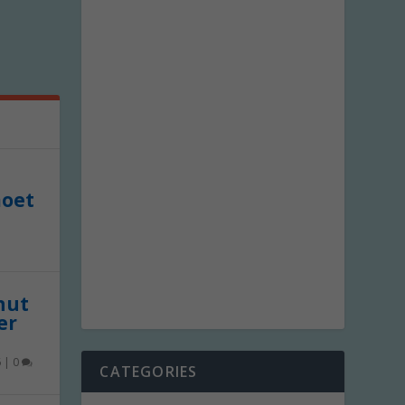
moet
 nut
er
6
|
0
CATEGORIES