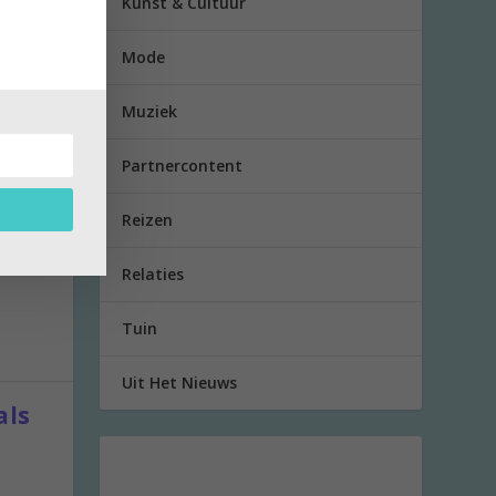
Kunst & Cultuur
Mode
Muziek
Partnercontent
ren
k...
Reizen
Relaties
Tuin
Uit Het Nieuws
als