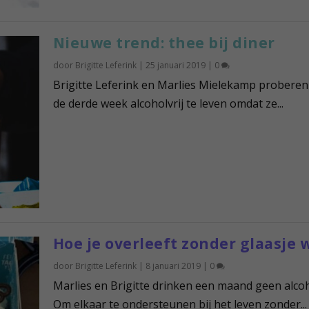
Nieuwe trend: thee bij diner
door
Brigitte Leferink
|
25 januari 2019
|
0
Brigitte Leferink en Marlies Mielekamp proberen
de derde week alcoholvrij te leven omdat ze...
Hoe je overleeft zonder glaasje 
door
Brigitte Leferink
|
8 januari 2019
|
0
Marlies en Brigitte drinken een maand geen alcoh
Om elkaar te ondersteunen bij het leven zonder...