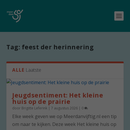
Tag:
feest der herinnering
ALLE
Laatste
Jeugdsentiment: Het kleine
huis op de prairie
door
Brigitte Leferink
|
7 augustus 2026
|
0
Elke week geven we op Meerdanvijftig.nl een tip
om naar te kijken. Deze week Het kleine huis op