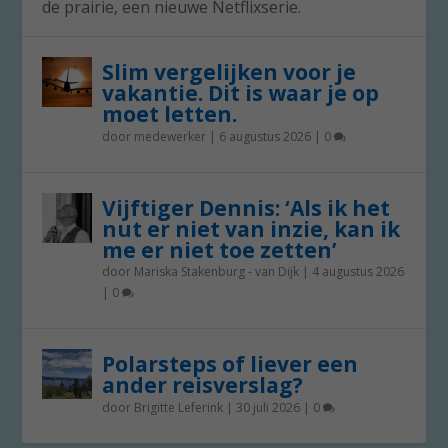
de prairie, een nieuwe Netflixserie.
Slim vergelijken voor je
vakantie. Dit is waar je op
moet letten.
door
medewerker
|
6 augustus 2026
|
0
Vijftiger Dennis: ‘Als ik het
nut er niet van inzie, kan ik
me er niet toe zetten’
door
Mariska Stakenburg - van Dijk
|
4 augustus 2026
|
0
Polarsteps of liever een
ander reisverslag?
door
Brigitte Leferink
|
30 juli 2026
|
0