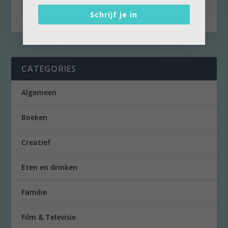
Ze wordt 65...
Schrijf je in
CATEGORIES
Algemeen
Boeken
Creatief
Eten en drinken
Familie
Film & Televisie