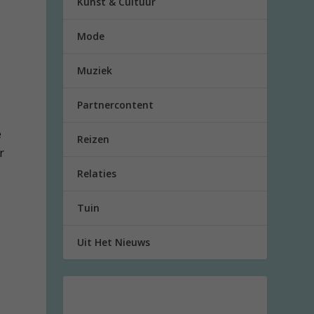
Kunst & Cultuur
Mode
Muziek
Partnercontent
e
Reizen
r
Relaties
Tuin
”
Uit Het Nieuws