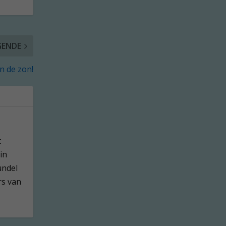
GENDE
in de zon!
t
in
undel
rs van