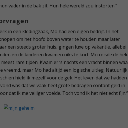
hun vader in de bak zit. Hun hele wereld zou instorten.”
oorvragen
erk in een kledingzaak, Mo had een eigen bedrijf. In het
 knopen om het hoofd boven water te houden maar later
ar een steeds groter huis, gingen luxe op vakantie, allebei
nden en de kinderen kwamen niks te kort. Mo reisde de hel
 meest rare tijden. Kwam er ’s nachts een vracht binnen waa
tje vreemd, maar Mo had altijd een logische uitleg. Natuurlijk
chien hield ik mezelf voor de gek. Het leven dat we hadden
d vond was dat we vaak heel grote bedragen contant geld in
 dat ik me veiliger voelde. Toch vond ik het niet echt fijn.