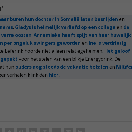
’
haar buren hun dochter in Somalië laten besnijden
en
nnares
.
Gladys is heimelijk verliefd op een collega
en
de
t verre oosten
.
Annemieke heeft spijt van haar huwelijk
jn per ongeluk swingers geworden
en
Ine is verdrietig
te Leferink hoorde niet alleen relatiegeheimen.
Het geloof
opgepakt
voor het stelen van een blikje Energydrink. De
dat hun
ouders nog steeds de vakantie betalen
en
Nilüfe
er verhalen klink dan
hier.